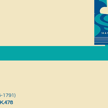
6-1791)
 K.478