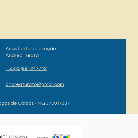
Assistente da direção:
Andrea Turato
+55(35)991247742
andreaturato@gmail.com
 Poços de Caldas - MG 37701-007