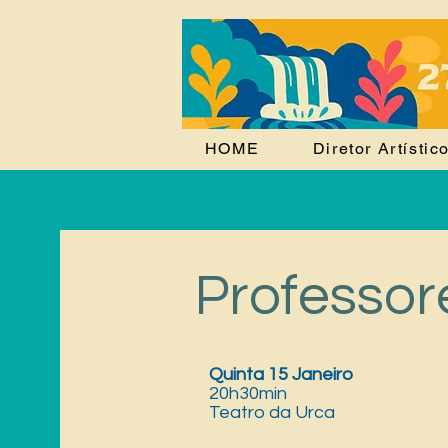
HOME
Diretor Artístic
Professore
Quinta 15 Janeiro
20h30min
Teatro da Urca