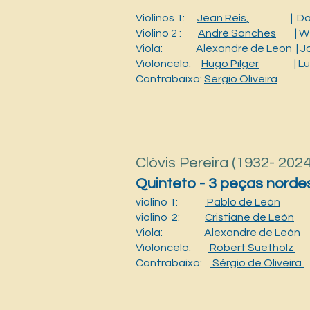
Violinos 1:
Jean Reis,
| Daniel
Violino 2 :
André Sanches
| Wel
Viola: Alexandre de Leon | Joã
Violoncelo:
Hugo Pilger
| Lucas
Contrabaixo:
Sergio Oliveira
Clóvis Pereira (1932- 2024
Quinteto -
3 peças norde
violino 1:
Pablo de León
violino 2:
Cristiane de León
Viola:
Alexandre de León
Violoncelo:
Robert Suetholz
Contrabaixo:
Sérgio de Oliveira