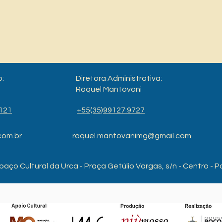
o:
Diretora Administrativa:
Raquel Mantovani
121
+55(35)99127.9727
com.br
raquel.mantovanimg@gmail.com
paço Cultural da Urca - Praça Getúlio Vargas, s/n - Centro -