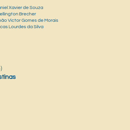
 Xavier de Souza
lington Brecher
o Victor Gomes de Morais
 Lourdes da Silva
)
stinas