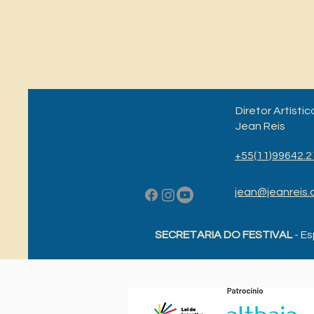
Diretor Artístic
Jean Reis
+55(11)99642.2
jean@jeanreis.
SECRETARIA DO FESTIVAL
- Es