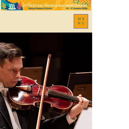
ME
NU