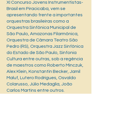
XI Concurso Jovens Instrumentistas-
Brasil em Piracicaba, vem se
apresentando frente a importantes
orquestras brasileiras como a
Orquestra Sinfônica Municipal de
São Paulo, Amazonas Filarmônica,
Orquestra de Câmara Teatro São
Pedro (RS), Orquestra Jazz Sinfônica
do Estado de São Paulo, Sinfonia
Cultura entre outras, sob a regência
de maestros como Roberto Minczuk,
Alex Klein, Konstantin Becker, Jamil
Maluf, Lutero Rodrigues, Osvaldo
Colarusso, Júlio Medaglia, João
Carlos Martins entre outros.
Foi membro da Orquestra Jazz
Sinfônica do Estado de São Paulo,
atuando como chefe de naipe
convidado de 2009 até 2013.