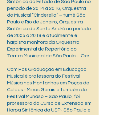
Sinfônica do Estado de São Paulo no
período de 2014 a 2016, Orquestra
do Musical “Cinderella” – turnê São
Paulo e Rio de Janeiro, Orquestra
Sinfônica de Santo André no período
de 2005 a 2018 e atualmente é
harpista monitora da Orquestra
Experimental de Repertório do
Teatro Municipal de São Paulo – Oer.
Com Pós Graduação em Educação
Musical é professora do Festival
Música nas Montanhas em Poços de
Caldas - Minas Gerais e também do
Festival Munasp – São Paulo, foi
professora do Curso de Extensão em
Harpa Sinfônica da USP- São Paulo e
do Curso de Licenciatura em Harpa
na Famosp – Faculdade Mozateum
de São Paulo.
Desenvolveu durante a pandemia um