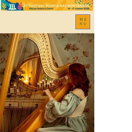
ME
NU