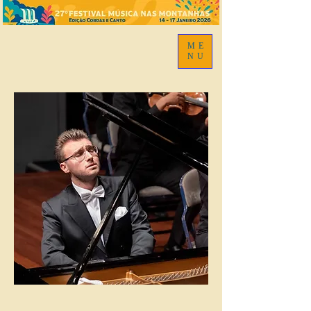
ME
NU