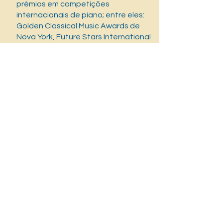
prêmios em competições
internacionais de piano; entre eles:
Golden Classical Music Awards de
Nova York, Future Stars International
Competition, Mendelssohn Cup, New
Pianist Cup de Osimo, Prêmio
Internacional IMKA de Sarajevo,
Competição Cidade de Albenga,
Giovanni Paisiello de Taranto,
Leopoldo Mugnone de Caserta,
Flegreo de Nápoles, Etruscan Riviera
em Piombino, Maria Grazia Vivaldi de
Montalto Ligure, Golden Music
Awards em Los Angeles, e Grand
Prize Virtuoso 2017 em Salzburgo.
Ele obteve o título de Bacharel e
Mestrado no Conservatório de
Música “Nicola Sala” em Benevento e
o Mestrado em Interpretação