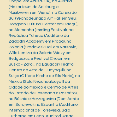
Chapel em Azusa-CA), na Áustria
(Mozarteum de Salzburg e
Musikverein em Viena), na Coreia do
Sul (Yeongdeungpo Art Hall em Seul,
Bongsan Cultural Center em Daegu),
na Alemanha (Immling Festival), na
República Tcheca (Auditório da
Zakladni Academy em Praga), na
Polônia (Srodowisk Hall em Varsóvia,
Willa Lentza da Galeria Wiezy em
Bydgoszcz e Festival Chopin em
Busko - Zdroj), no Equador (Teatro
Centro de Arte de Guayaquil), na
Suíça (Offene Kirche de Sils Maria), no
México (Sala Nezahualcoyotl da
Cidade do México e Centro de Artes
do Estado de Ensenada e Rosarito),
na Bósnia e Herzegovina (Dom Armije
em Sarajevo), na Espanha (Auditorio
Internacional de Torrevieja, Sala
Eutherpe em León, Auditori Rafael